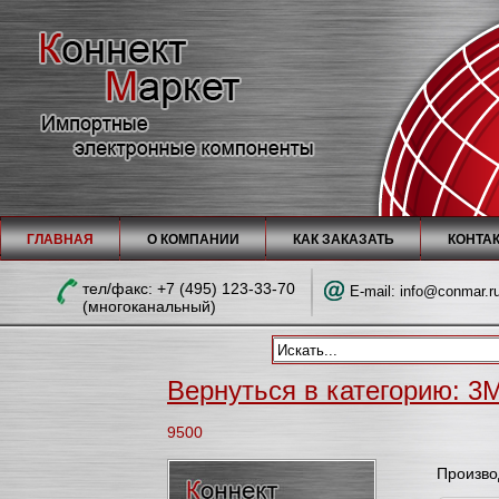
ГЛАВНАЯ
О КОМПАНИИ
КАК ЗАКАЗАТЬ
КОНТА
тел/факc: +7 (495) 123-33-70
E-mail:
info@conmar.r
(многоканальный)
Вернуться в категорию: 3M
9500
Произво