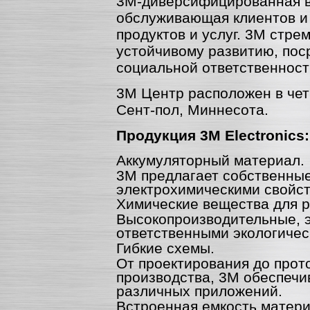
3M-диверсифицированная в
обслуживающая клиентов и
продуктов и услуг. 3M стре
устойчивому развитию, по
социальной ответственност
3M Центр расположен в чет
Сент-пол, Миннесота.
Продукция 3M Electronics:
Аккумуляторный материал.
3M предлагает собственны
электрохимическими свойст
Химические вещества для р
Высокопроизводительные, 
ответственными экологичес
Гибкие схемы.
От проектирования до прот
производства, 3M обеспечи
различных приложений.
Встроенная емкость матери