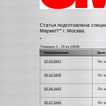
Статья подготовлена специ
Маркет\"" г. Москва
.
"
Показано 1 - 25 из 13035
Наименование
Цена
02.03.8447
По з
05.02.8445
По з
05.06.8443
По з
05.07.8445
По з