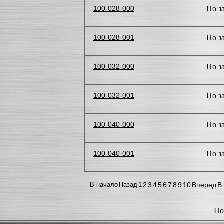
100-028-000
По з
100-028-001
По з
100-032-000
По з
100-032-001
По з
100-040-000
По з
100-040-001
По з
В начало
Назад
1
2
3
4
5
6
7
8
9
10
Вперед
В
По