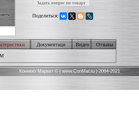
Задать вопрос по товару
Поделиться:
актеристики
Документаци
Видео
Отзывы
3M
Коннект Маркет © (
www.ConMar.ru
) 2004-2021