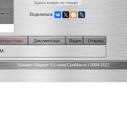
Задать вопрос по товару
Поделиться:
актеристики
Документаци
Видео
Отзывы
3M
Коннект Маркет © (
www.ConMar.ru
) 2004-2021