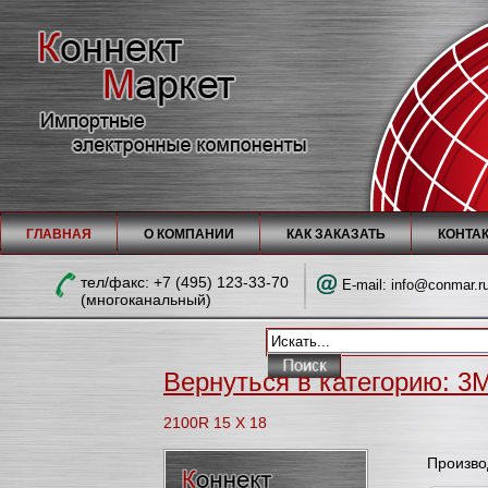
ГЛАВНАЯ
О КОМПАНИИ
КАК ЗАКАЗАТЬ
КОНТА
тел/факc: +7 (495) 123-33-70
E-mail:
info@conmar.r
(многоканальный)
Вернуться в категорию: 3M
2100R 15 X 18
Произво