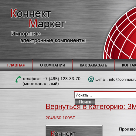
ГЛАВНАЯ
О КОМПАНИИ
КАК ЗАКАЗАТЬ
КОНТА
тел/факc: +7 (495) 123-33-70
E-mail:
info@conmar.r
(многоканальный)
Вернуться в категорию: 3M
2049/60 100SF
Произво