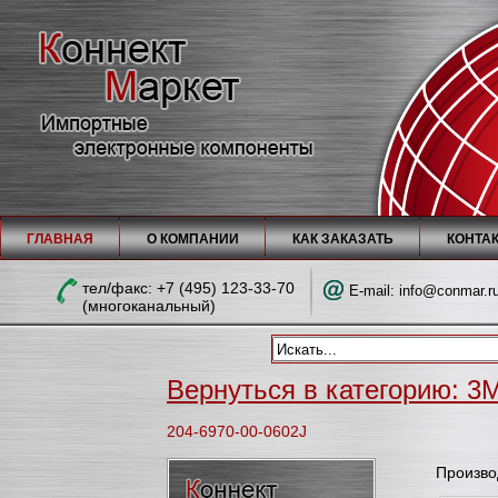
ГЛАВНАЯ
О КОМПАНИИ
КАК ЗАКАЗАТЬ
КОНТА
тел/факc: +7 (495) 123-33-70
E-mail:
info@conmar.r
(многоканальный)
Вернуться в категорию: 3M
204-6970-00-0602J
Произво