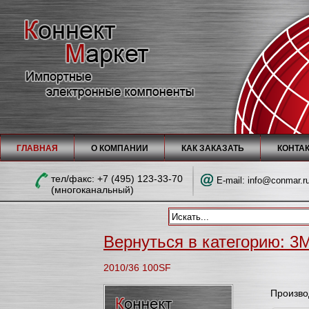
ГЛАВНАЯ
О КОМПАНИИ
КАК ЗАКАЗАТЬ
КОНТА
тел/факc: +7 (495) 123-33-70
E-mail:
info@conmar.r
(многоканальный)
Вернуться в категорию: 3M
2010/36 100SF
Произво