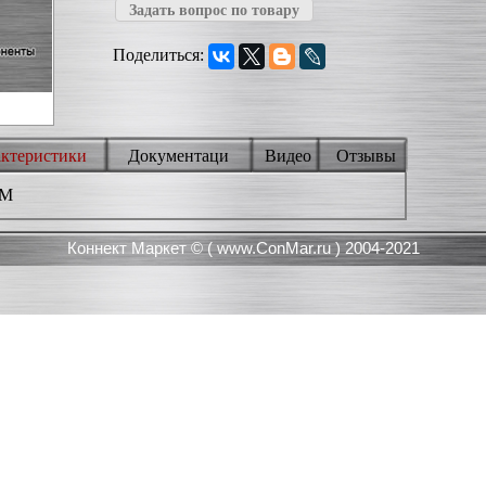
Задать вопрос по товару
Поделиться:
актеристики
Документаци
Видео
Отзывы
3M
Коннект Маркет © (
www.ConMar.ru
) 2004-2021