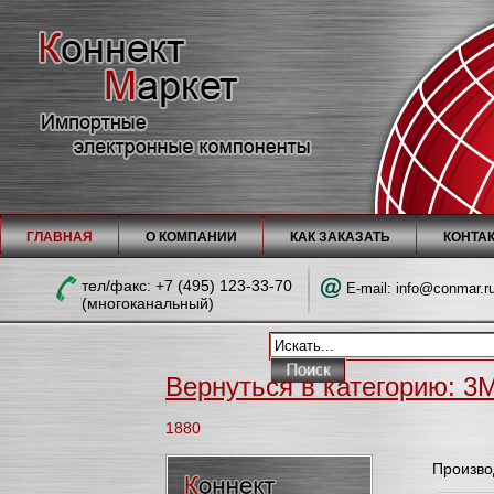
ГЛАВНАЯ
О КОМПАНИИ
КАК ЗАКАЗАТЬ
КОНТА
тел/факc: +7 (495) 123-33-70
E-mail:
info@conmar.r
(многоканальный)
Вернуться в категорию: 3M
1880
Произво