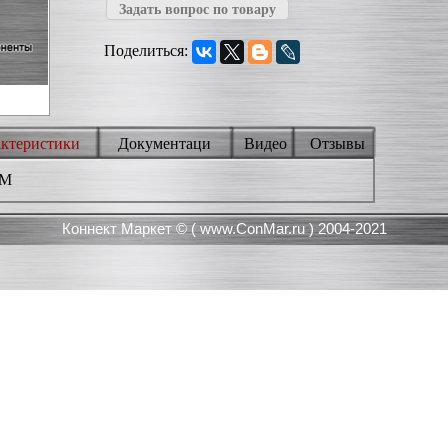
Задать вопрос по товару
Поделиться:
актеристики
Документаци
Видео
Отзывы
3M
Коннект Маркет © (
www.ConMar.ru
) 2004-2021