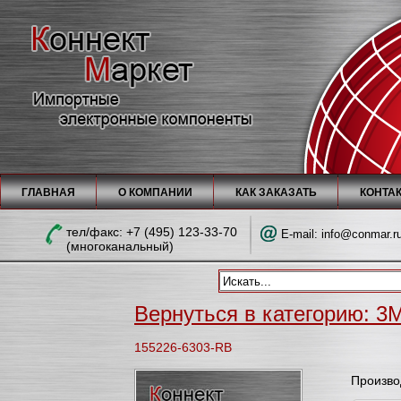
ГЛАВНАЯ
О КОМПАНИИ
КАК ЗАКАЗАТЬ
КОНТА
тел/факc: +7 (495) 123-33-70
E-mail:
info@conmar.r
(многоканальный)
Вернуться в категорию: 3M
155226-6303-RB
Произво