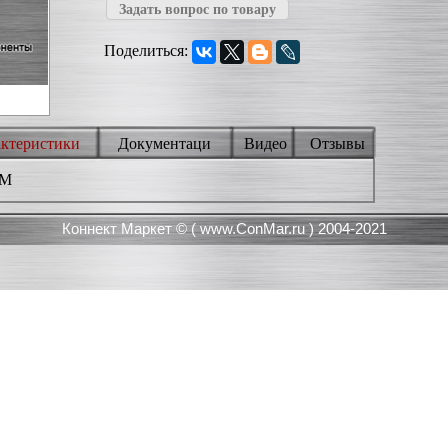
Задать вопрос по товару
Поделиться:
актеристики
Документаци
Видео
Отзывы
3M
Коннект Маркет © (
www.ConMar.ru
) 2004-2021