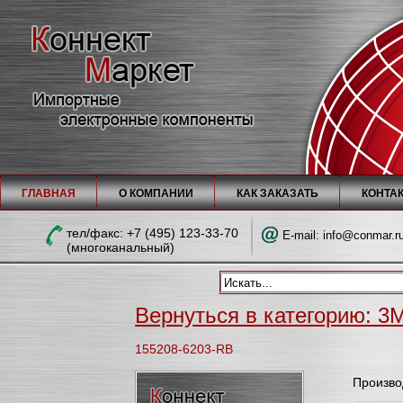
ГЛАВНАЯ
О КОМПАНИИ
КАК ЗАКАЗАТЬ
КОНТА
тел/факc: +7 (495) 123-33-70
E-mail:
info@conmar.r
(многоканальный)
Вернуться в категорию: 3M
155208-6203-RB
Произво