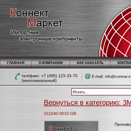
ГЛАВНАЯ
О КОМПАНИИ
КАК ЗАКАЗАТЬ
КОНТА
тел/факc: +7 (495) 123-33-70
E-mail:
info@conmar.r
(многоканальный)
Вернуться в категорию: 3M
152240-0010-GB
Произво