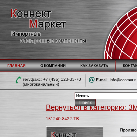
ГЛАВНАЯ
О КОМПАНИИ
КАК ЗАКАЗАТЬ
КОНТА
тел/факc: +7 (495) 123-33-70
E-mail:
info@conmar.r
(многоканальный)
Вернуться в категорию: 3M
151240-8422-TB
Произво