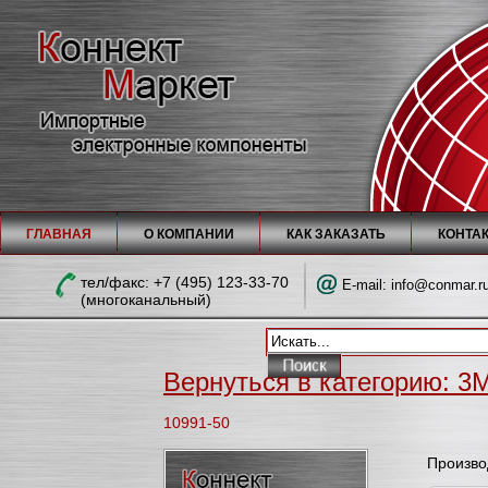
ГЛАВНАЯ
О КОМПАНИИ
КАК ЗАКАЗАТЬ
КОНТА
тел/факc: +7 (495) 123-33-70
E-mail:
info@conmar.r
(многоканальный)
Вернуться в категорию: 3M
10991-50
Произво