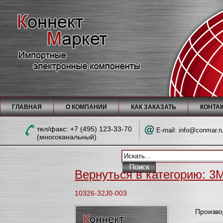
ГЛАВНАЯ
О КОМПАНИИ
КАК ЗАКАЗАТЬ
КОНТА
тел/факc: +7 (495) 123-33-70
E-mail:
info@conmar.r
(многоканальный)
Вернуться в категорию: 3M
10326-32J0-003
Произво