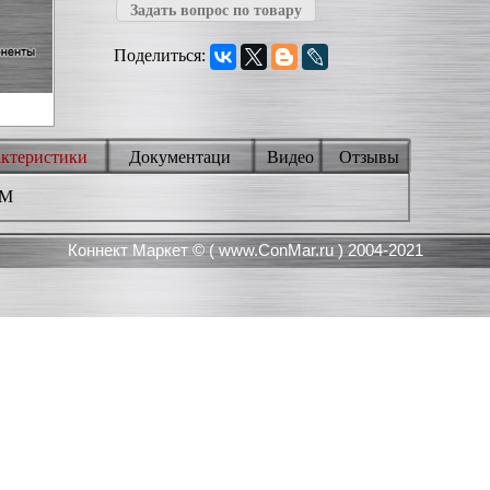
Задать вопрос по товару
Поделиться:
актеристики
Документаци
Видео
Отзывы
3M
Коннект Маркет © (
www.ConMar.ru
) 2004-2021