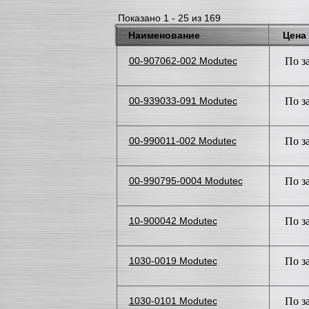
Показано 1 - 25 из 169
Наименование
Цена
00-907062-002 Modutec
По з
00-939033-091 Modutec
По з
00-990011-002 Modutec
По з
00-990795-0004 Modutec
По з
10-900042 Modutec
По з
1030-0019 Modutec
По з
1030-0101 Modutec
По з