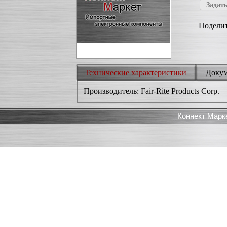
Задать
Поделит
Технические характеристики
Доку
Производитель: Fair-Rite Products Corp.
Коннект Марк