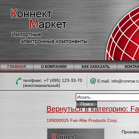
ГЛАВНАЯ
О КОМПАНИИ
КАК ЗАКАЗАТЬ
КОНТА
тел/факc: +7 (495) 123-33-70
E-mail:
info@conmar.r
(многоканальный)
Вернуться в категорию: Fai
199000025 Fair-Rite Products Corp.
Произво