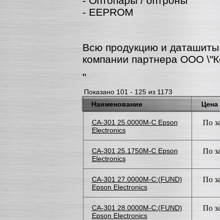
- Оптопары / оптроны
- EEPROM
Всю продукцию и даташит
компании партнера ООО \"К
"
Показано 101 - 125 из 1173
Наименование
Цена
CA-301 25.0000M-C Epson
По з
Electronics
CA-301 25.1750M-C Epson
По з
Electronics
CA-301 27.0000M-C:(FUND)
По з
Epson Electronics
CA-301 28.0000M-C:(FUND)
По з
Epson Electronics