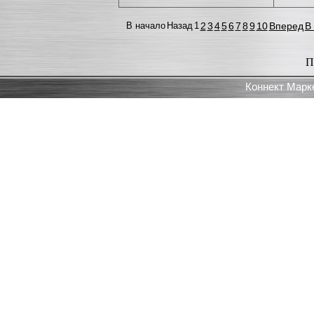
В начало
Назад
1
2
3
4
5
6
7
8
9
10
Вперед
В
П
Коннект Марк