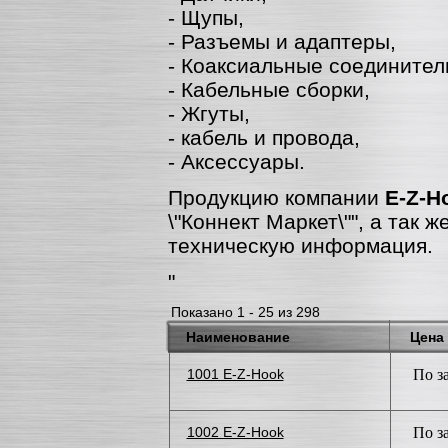
- Щупы,
- Разъемы и адаптеры,
- Коаксиальные соединител
- Кабельные сборки,
- Жгуты,
- кабель и провода,
- Аксессуары.
Продукцию компании
E-Z-H
\"Коннект Маркет\"", а так 
техническую информация.
"
Показано 1 - 25 из 298
Наименование
Цена
1001 E-Z-Hook
По з
1002 E-Z-Hook
По з