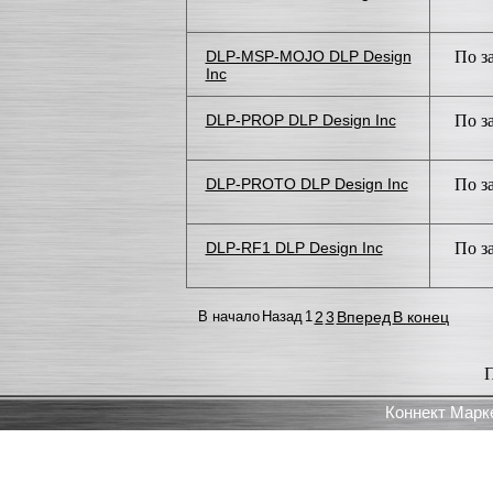
DLP-MSP-MOJO DLP Design
По з
Inc
DLP-PROP DLP Design Inc
По з
DLP-PROTO DLP Design Inc
По з
DLP-RF1 DLP Design Inc
По з
В начало
Назад
1
2
3
Вперед
В конец
П
Коннект Марк