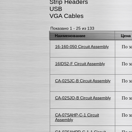
Strip Headers
USB
VGA Cables
Показано 1 - 25 из 133
Наименование
Цена
16-160-050 Circuit Assembly
По з
16IDS2-F Circuit Assembly
По з
CA-02SJC-B Circuit Assembly
По з
CA-02SJO-B Circuit Assembly
По з
CA-07SAHP-C-1 Circuit
По з
Assembly