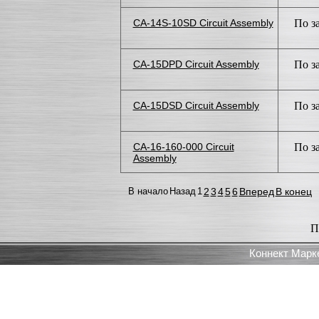
CA-14S-10SD Circuit Assembly
По з
CA-15DPD Circuit Assembly
По з
CA-15DSD Circuit Assembly
По з
CA-16-160-000 Circuit
По з
Assembly
В начало
Назад
1
2
3
4
5
6
Вперед
В конец
П
Коннект Марк