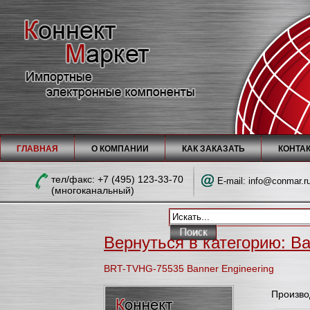
ГЛАВНАЯ
О КОМПАНИИ
КАК ЗАКАЗАТЬ
КОНТА
тел/факc: +7 (495) 123-33-70
E-mail:
info@conmar.r
(многоканальный)
Вернуться в категорию: Ba
BRT-TVHG-75535 Banner Engineering
Произво