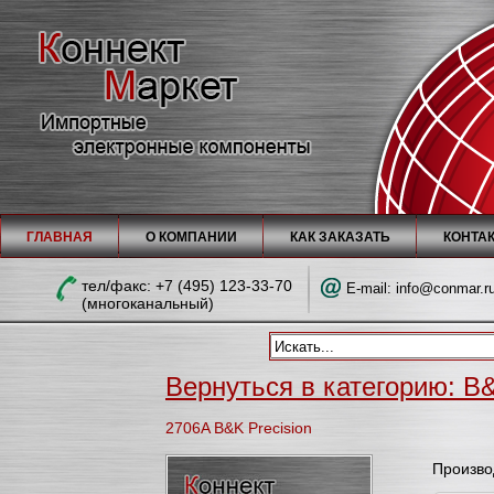
ГЛАВНАЯ
О КОМПАНИИ
КАК ЗАКАЗАТЬ
КОНТА
тел/факc: +7 (495) 123-33-70
E-mail:
info@conmar.r
(многоканальный)
Вернуться в категорию: B&
2706A B&K Precision
Произво