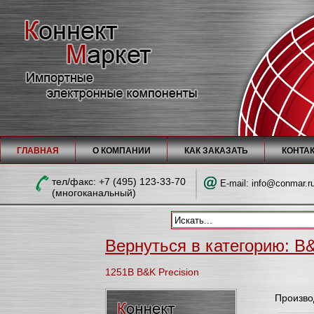
ГЛАВНАЯ
О КОМПАНИИ
КАК ЗАКАЗАТЬ
КОНТА
тел/факc: +7 (495) 123-33-70
E-mail:
info@conmar.r
(многоканальный)
Вернуться в категорию: B&
1251B B&K Precision
Произво