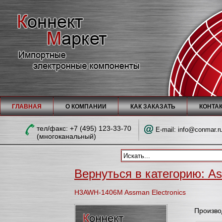
ГЛАВНАЯ
О КОМПАНИИ
КАК ЗАКАЗАТЬ
КОНТА
тел/факc: +7 (495) 123-33-70
E-mail:
info@conmar.r
(многоканальный)
Вернуться в категорию: As
H3AWH-1406M Assman Electronics
Произво