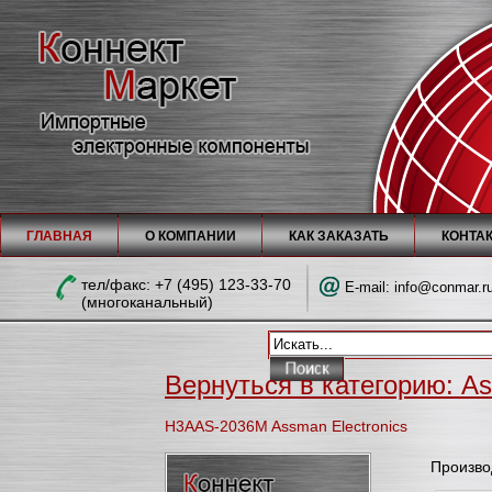
ГЛАВНАЯ
О КОМПАНИИ
КАК ЗАКАЗАТЬ
КОНТА
тел/факc: +7 (495) 123-33-70
E-mail:
info@conmar.r
(многоканальный)
Вернуться в категорию: As
H3AAS-2036M Assman Electronics
Произво