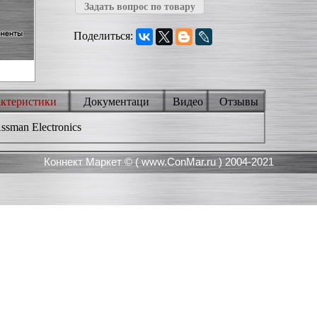
Задать вопрос по товару
Поделиться:
актеристики
Документаци
Видео
Отзывы
sman Electronics
Коннект Маркет © (
www.ConMar.ru
) 2004-2021