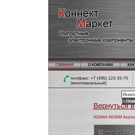
ГЛАВНАЯ
О КОМПАНИИ
КАК
тел/факc: +7 (495) 123-33-70
(многоканальный)
Вернуться в
H3AAH-6036M Assman