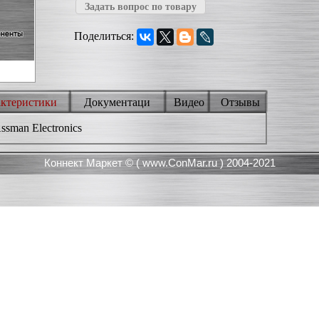
Задать вопрос по товару
Поделиться:
актеристики
Документаци
Видео
Отзывы
sman Electronics
Коннект Маркет © (
www.ConMar.ru
) 2004-2021