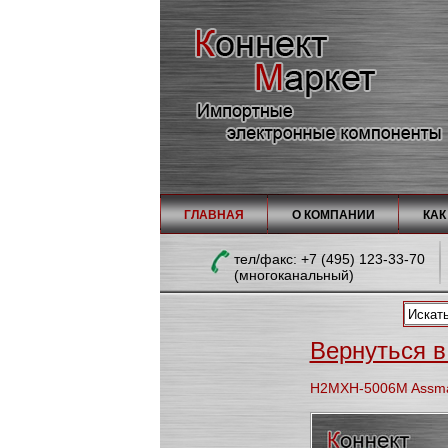
ГЛАВНАЯ
О КОМПАНИИ
КАК
тел/факc: +7 (495) 123-33-70
(многоканальный)
Вернуться в
H2MXH-5006M Assman