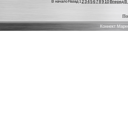
В начало
Назад
1
2
3
4
5
6
7
8
9
10
Вперед
В
По
Коннект Марк