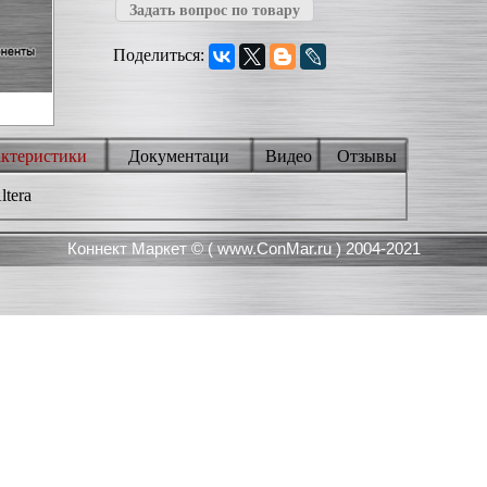
Задать вопрос по товару
Поделиться:
актеристики
Документаци
Видео
Отзывы
tera
Коннект Маркет © (
www.ConMar.ru
) 2004-2021