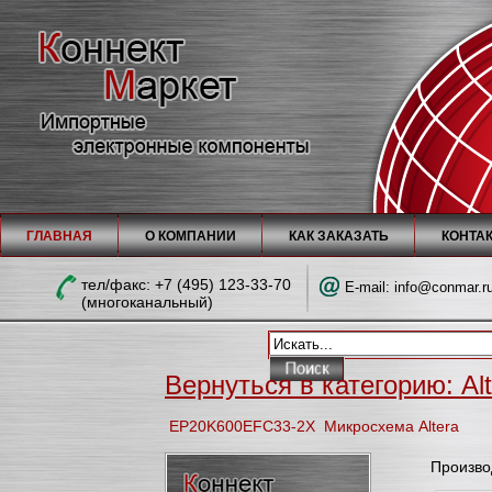
ГЛАВНАЯ
О КОМПАНИИ
КАК ЗАКАЗАТЬ
КОНТА
тел/факc: +7 (495) 123-33-70
E-mail:
info@conmar.r
(многоканальный)
Вернуться в категорию: Alt
EP20K600EFC33-2X Микросхема Altera
Произво