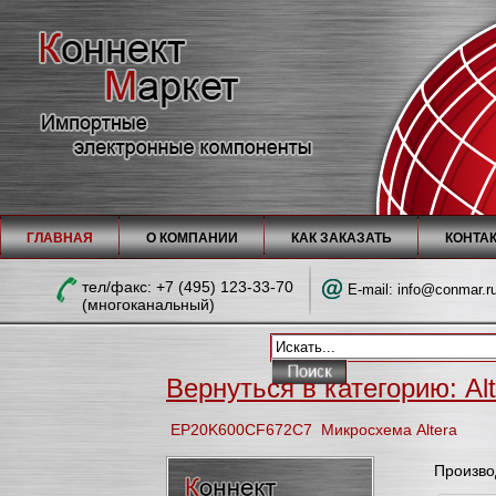
ГЛАВНАЯ
О КОМПАНИИ
КАК ЗАКАЗАТЬ
КОНТА
тел/факc: +7 (495) 123-33-70
E-mail:
info@conmar.r
(многоканальный)
Вернуться в категорию: Alt
EP20K600CF672C7 Микросхема Altera
Произво