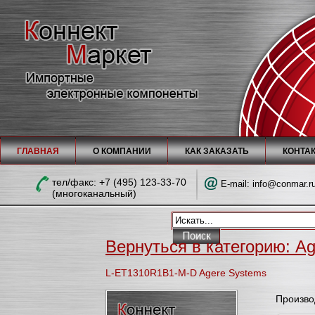
ГЛАВНАЯ
О КОМПАНИИ
КАК ЗАКАЗАТЬ
КОНТА
тел/факc: +7 (495) 123-33-70
E-mail:
info@conmar.r
(многоканальный)
Вернуться в категорию: A
L-ET1310R1B1-M-D Agere Systems
Произво